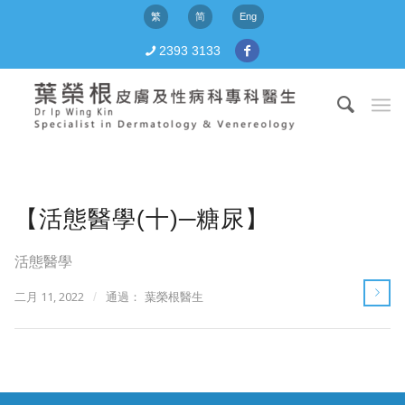
繁
简
Eng
2393 3133
【活態醫學(十)─糖尿】
活態醫學
二月 11, 2022
/
通過：
葉榮根醫生