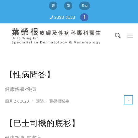
繁
简
Eng
2393 3133
【性病問答】
健康錦囊-性病
四月 27, 2020
/
通過：
葉榮根醫生
【巴士司機的底衫】
健康錦囊-皮膚病