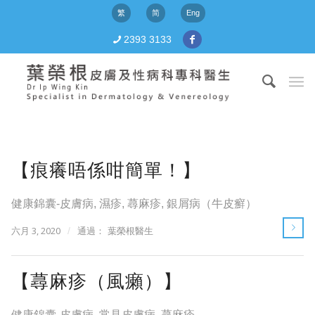
繁
简
Eng
2393 3133
【痕癢唔係咁簡單！】
健康錦囊-皮膚病
,
濕疹
,
蕁麻疹
,
銀屑病（牛皮癬）
六月 3, 2020
/
通過：
葉榮根醫生
【蕁麻疹（風癩）】
健康錦囊-皮膚病
,
常見皮膚病
,
蕁麻疹