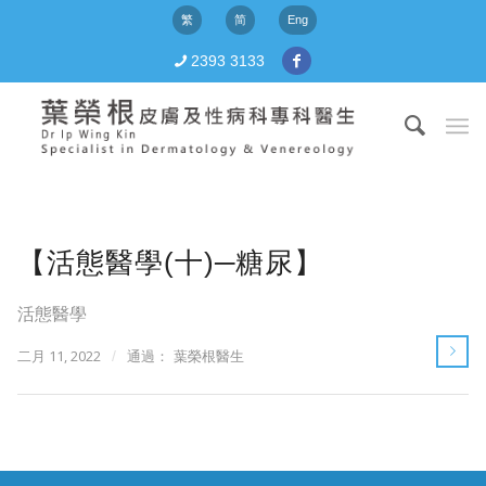
繁
简
Eng
2393 3133
【活態醫學(十)─糖尿】
活態醫學
二月 11, 2022
/
通過：
葉榮根醫生