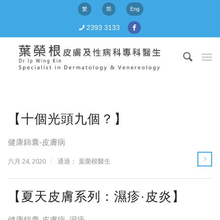
繁
简
Eng
2393 3133
【十個光頭九個？】
健康錦囊-皮膚病
六月 24, 2020
/
通過：
葉榮根醫生
【夏天皮膚系列：濕疹·皮炎】
健康錦囊-皮膚病
,
濕疹