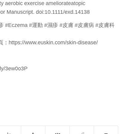
ty aerobic exercise ameliorateatopic
hor Manuscript. doi:10.1111/exd.14138
#Eczema #運動 #濕疹 #皮膚 #皮膚病 #皮膚科
www.euskin.com/skin-disease/
/3ew0o3P