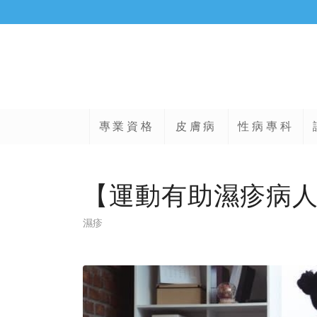
專業資格
皮膚病
性病專科
【運動有助濕疹病
濕疹