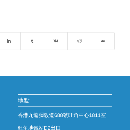
地點
香港九龍彌敦道688號旺角中心1811室
旺角地鐵站D2出口