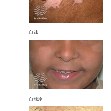
白蝕
白糠疹