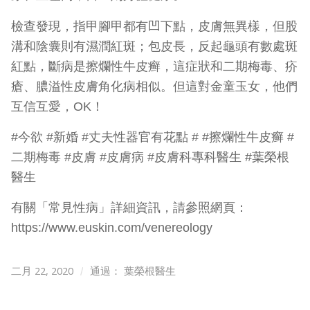
檢查發現，指甲腳甲都有凹下點，皮膚無異樣，但股
溝和陰囊則有濕潤紅斑；包皮長，反起龜頭有數處斑
紅點，斷病是擦爛性牛皮癣，這症狀和二期梅毒、疥
瘡、膿溢性皮膚角化病相似。但這對金童玉女，他們
互信互愛，OK！
#今欲 #新婚 #丈夫性器官有花點 # #擦爛性牛皮癣 #
二期梅毒 #皮膚 #皮膚病 #皮膚科專科醫生 #葉榮根
醫生
有關「常見性病」詳細資訊，請參照網頁：
https://www.euskin.com/venereology
二月 22, 2020
/
通過：
葉榮根醫生