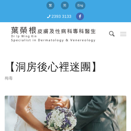
繁
简
Eng
2393 3133
【洞房後心裡迷團】
梅毒