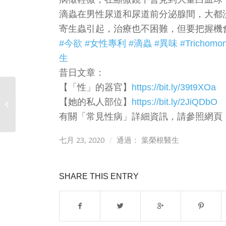
滴蟲在男性尿道和尿道前分泌腺間，大都
寄生蟲引起，治療也不困難，但要把握機
#今欲
#女性專利
#滴蟲
#異味
#Trichomon
生
昔日文章：
【「性」的器官】
https://bit.ly/39t9XOa
【她的私人部位】
https://bit.ly/2JiQDbO
【醫生的黑點疑惑】
有關「常見性病」詳細資訊，請參照網頁
七月 23, 2020
/
通過：
葉榮根醫生
SHARE THIS ENTRY