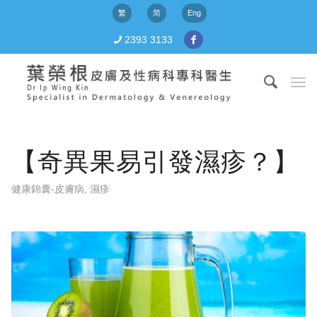
繁
简
Eng
2393 3133
【奇異果易引發濕疹？】
健康錦囊-皮膚病
,
濕疹