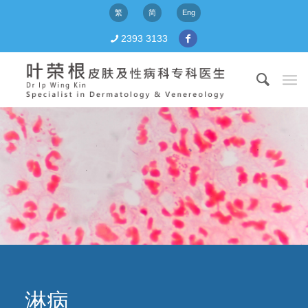
繁
简
Eng
2393 3133
淋病